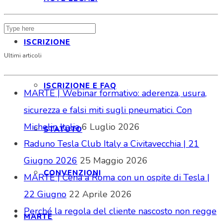
ISCRIZIONE
Ultimi articoli
ISCRIZIONE E FAQ
MARTE | Webinar formativo: aderenza, usura,
sicurezza e falsi miti sugli pneumatici. Con
Michelin Italia
6 Luglio 2026
STATUTO
Raduno Tesla Club Italy a Civitavecchia | 21
Giugno 2026
25 Maggio 2026
CONVENZIONI
MARTE | Cena a Roma con un ospite di Tesla |
22 Giugno
22 Aprile 2026
Perché la regola del cliente nascosto non regge
MARTE