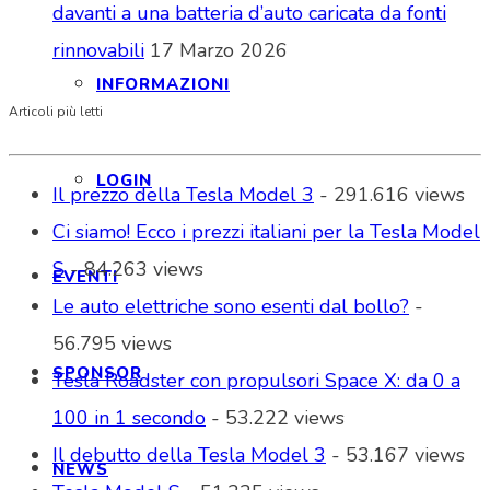
davanti a una batteria d’auto caricata da fonti
rinnovabili
17 Marzo 2026
INFORMAZIONI
Articoli più letti
LOGIN
Il prezzo della Tesla Model 3
- 291.616 views
Ci siamo! Ecco i prezzi italiani per la Tesla Model
S
- 84.263 views
EVENTI
Le auto elettriche sono esenti dal bollo?
-
56.795 views
SPONSOR
Tesla Roadster con propulsori Space X: da 0 a
100 in 1 secondo
- 53.222 views
Il debutto della Tesla Model 3
- 53.167 views
NEWS