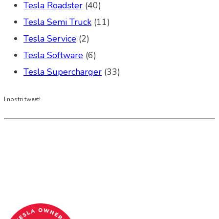
Tesla Roadster
(40)
Tesla Semi Truck
(11)
Tesla Service
(2)
Tesla Software
(6)
Tesla Supercharger
(33)
I nostri tweet!
Tesla Club Italy is the first Tesla club in Italy
and OFFICIAL PARTNER OF THE TESLA OWNERS
CLUB PROGRAM.
Codice Fiscale: 04093090241