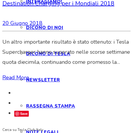
INTERAGIAMO!
Destination Charging per i Mondiali 2018
20 Giugno 2018
DICONO DI NOI
Un altro importante risultato è stato ottenuto: i Tesla
Supercharger hanno superato nelle scorse settimane
DICONO DI TESLA
quota diecimila, continuando come promesso la…
Read More
NEWSLETTER
RASSEGNA STAMPA
Save
Cerca su Tesla Club Italy
NOTE LEGALI