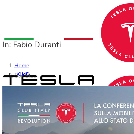
In: Fabio Duranti
Home
HOME
Our Blog
CHI SIAMO
CHI SIAMO
Search Site