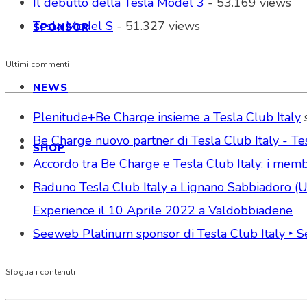
Il debutto della Tesla Model 3
- 53.169 views
Tesla Model S
- 51.327 views
SPONSOR
Ultimi commenti
NEWS
Plenitude+Be Charge insieme a Tesla Club Italy
Be Charge nuovo partner di Tesla Club Italy - Tes
SHOP
Accordo tra Be Charge e Tesla Club Italy: i memb
Raduno Tesla Club Italy a Lignano Sabbiadoro (Udi
Experience il 10 Aprile 2022 a Valdobbiadene
Seeweb Platinum sponsor di Tesla Club Italy ‣ 
Sfoglia i contenuti