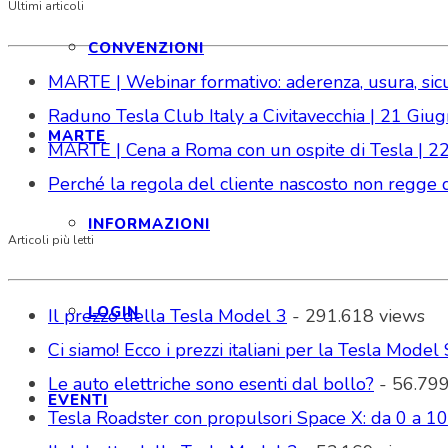
Ultimi articoli
CONVENZIONI
MARTE | Webinar formativo: aderenza, usura, sicure
Raduno Tesla Club Italy a Civitavecchia | 21 Gi
MARTE
MARTE | Cena a Roma con un ospite di Tesla | 2
Perché la regola del cliente nascosto non regge da
INFORMAZIONI
Articoli più letti
LOGIN
Il prezzo della Tesla Model 3
- 291.618 views
Ci siamo! Ecco i prezzi italiani per la Tesla Model 
Le auto elettriche sono esenti dal bollo?
- 56.799
EVENTI
Tesla Roadster con propulsori Space X: da 0 a 1