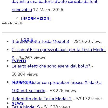
davanti a una batteria d’auto caricata da fonti
rinnovabili
17 Marzo 2026
INFORMAZIONI
Articoli più letti
LOGIN
Il prezzo della Tesla Model 3
- 291.620 views
Ci siamo! Ecco i prezzi italiani per la Tesla Model
S
- 84.267 views
EVENTI
Le auto elettriche sono esenti dal bollo?
-
56.804 views
Tesla Roadster con propulsori Space X: da 0 a
SPONSOR
100 in 1 secondo
- 53.226 views
Il debutto della Tesla Model 3
- 53.172 views
NEWS
Tesla Model S
- 51.328 views