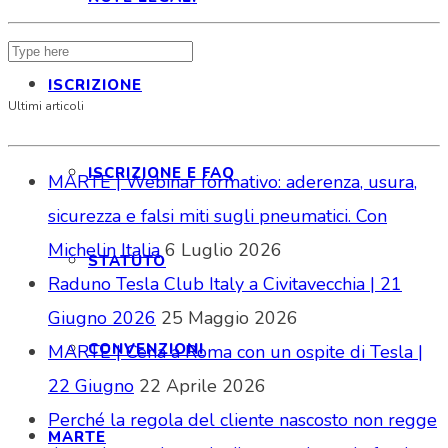
ISCRIZIONE
Ultimi articoli
ISCRIZIONE E FAQ
MARTE | Webinar formativo: aderenza, usura,
sicurezza e falsi miti sugli pneumatici. Con
Michelin Italia
6 Luglio 2026
STATUTO
Raduno Tesla Club Italy a Civitavecchia | 21
Giugno 2026
25 Maggio 2026
CONVENZIONI
MARTE | Cena a Roma con un ospite di Tesla |
22 Giugno
22 Aprile 2026
Perché la regola del cliente nascosto non regge
MARTE