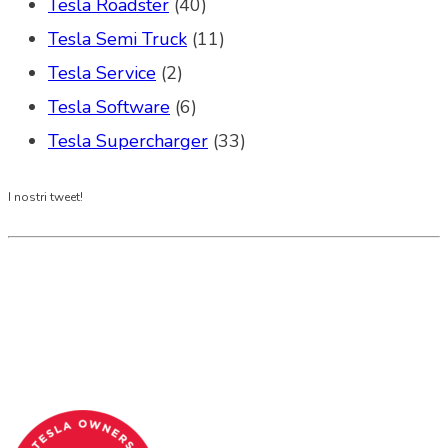
Tesla Roadster
(40)
Tesla Semi Truck
(11)
Tesla Service
(2)
Tesla Software
(6)
Tesla Supercharger
(33)
I nostri tweet!
Tesla Club Italy is the first Tesla club in Italy
and OFFICIAL PARTNER OF THE TESLA OWNERS
CLUB PROGRAM.
Codice Fiscale: 04093090241