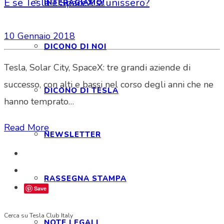
E se Tesla e SpaceX si unissero?
INTERAGIAMO!
10 Gennaio 2018
DICONO DI NOI
Tesla, Solar City, SpaceX: tre grandi aziende di
successo, con alti e bassi nel corso degli anni che ne
DICONO DI TESLA
hanno temprato…
Read More
NEWSLETTER
RASSEGNA STAMPA
Save
Cerca su Tesla Club Italy
NOTE LEGALI