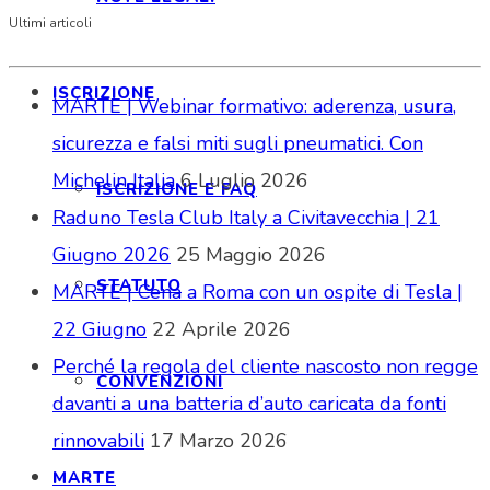
Ultimi articoli
ISCRIZIONE
MARTE | Webinar formativo: aderenza, usura,
sicurezza e falsi miti sugli pneumatici. Con
Michelin Italia
6 Luglio 2026
ISCRIZIONE E FAQ
Raduno Tesla Club Italy a Civitavecchia | 21
Giugno 2026
25 Maggio 2026
STATUTO
MARTE | Cena a Roma con un ospite di Tesla |
22 Giugno
22 Aprile 2026
Perché la regola del cliente nascosto non regge
CONVENZIONI
davanti a una batteria d’auto caricata da fonti
rinnovabili
17 Marzo 2026
MARTE