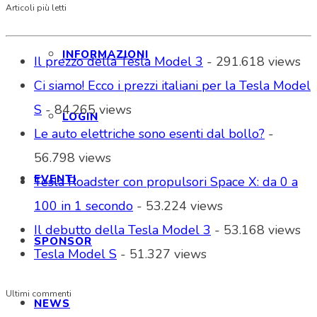
Articoli più letti
INFORMAZIONI
Il prezzo della Tesla Model 3
- 291.618 views
Ci siamo! Ecco i prezzi italiani per la Tesla Model
S
- 84.265 views
LOGIN
Le auto elettriche sono esenti dal bollo?
-
56.798 views
EVENTI
Tesla Roadster con propulsori Space X: da 0 a
100 in 1 secondo
- 53.224 views
Il debutto della Tesla Model 3
- 53.168 views
SPONSOR
Tesla Model S
- 51.327 views
Ultimi commenti
NEWS