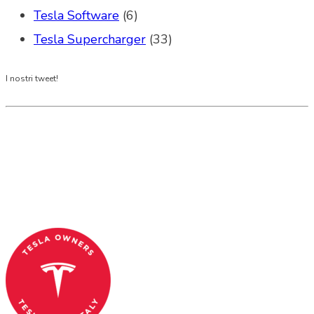
Tesla Software
(6)
Tesla Supercharger
(33)
I nostri tweet!
Tesla Club Italy is the first Tesla club in Italy
and OFFICIAL PARTNER OF THE TESLA OWNERS
CLUB PROGRAM.
Codice Fiscale: 04093090241