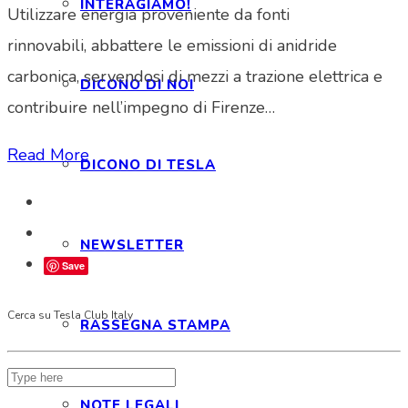
INTERAGIAMO!
Utilizzare energia proveniente da fonti
rinnovabili, abbattere le emissioni di anidride
carbonica, servendosi di mezzi a trazione elettrica e
DICONO DI NOI
contribuire nell’impegno di Firenze…
Read More
DICONO DI TESLA
NEWSLETTER
Save
Cerca su Tesla Club Italy
RASSEGNA STAMPA
NOTE LEGALI