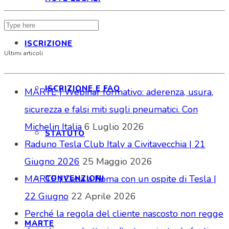
ISCRIZIONE
Ultimi articoli
ISCRIZIONE E FAQ
MARTE | Webinar formativo: aderenza, usura,
sicurezza e falsi miti sugli pneumatici. Con
Michelin Italia
6 Luglio 2026
STATUTO
Raduno Tesla Club Italy a Civitavecchia | 21
Giugno 2026
25 Maggio 2026
MARTE | Cena a Roma con un ospite di Tesla |
CONVENZIONI
22 Giugno
22 Aprile 2026
Perché la regola del cliente nascosto non regge
MARTE