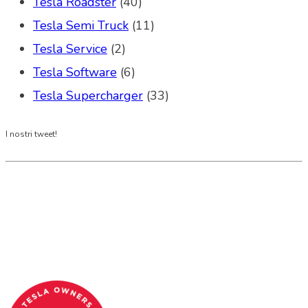
Tesla Roadster
(40)
Tesla Semi Truck
(11)
Tesla Service
(2)
Tesla Software
(6)
Tesla Supercharger
(33)
I nostri tweet!
Tesla Club Italy is the first Tesla club in Italy
and OFFICIAL PARTNER OF THE TESLA OWNERS
CLUB PROGRAM.
Codice Fiscale: 04093090241