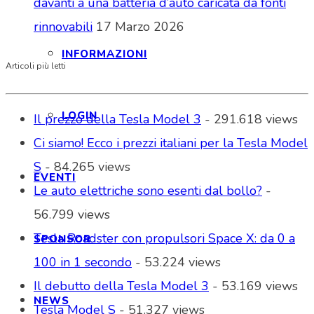
davanti a una batteria d’auto caricata da fonti
rinnovabili
17 Marzo 2026
INFORMAZIONI
Articoli più letti
LOGIN
Il prezzo della Tesla Model 3
- 291.618 views
Ci siamo! Ecco i prezzi italiani per la Tesla Model
S
- 84.265 views
EVENTI
Le auto elettriche sono esenti dal bollo?
-
56.799 views
Tesla Roadster con propulsori Space X: da 0 a
SPONSOR
100 in 1 secondo
- 53.224 views
Il debutto della Tesla Model 3
- 53.169 views
NEWS
Tesla Model S
- 51.327 views