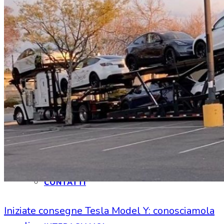
HOME
CHI SIAMO
CHI SIAMO
CONTATTI
Iniziate consegne Tesla Model Y: conosciamola