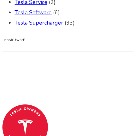
Tesla Service
(2)
Tesla Software
(6)
Tesla Supercharger
(33)
I nostri tweet!
Tesla Club Italy is the first Tesla club in Italy
and OFFICIAL PARTNER OF THE TESLA OWNERS
CLUB PROGRAM.
Codice Fiscale: 04093090241