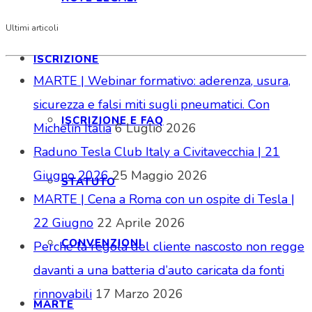
Ultimi articoli
ISCRIZIONE
MARTE | Webinar formativo: aderenza, usura,
sicurezza e falsi miti sugli pneumatici. Con
ISCRIZIONE E FAQ
Michelin Italia
6 Luglio 2026
Raduno Tesla Club Italy a Civitavecchia | 21
Giugno 2026
25 Maggio 2026
STATUTO
MARTE | Cena a Roma con un ospite di Tesla |
22 Giugno
22 Aprile 2026
CONVENZIONI
Perché la regola del cliente nascosto non regge
davanti a una batteria d’auto caricata da fonti
rinnovabili
17 Marzo 2026
MARTE