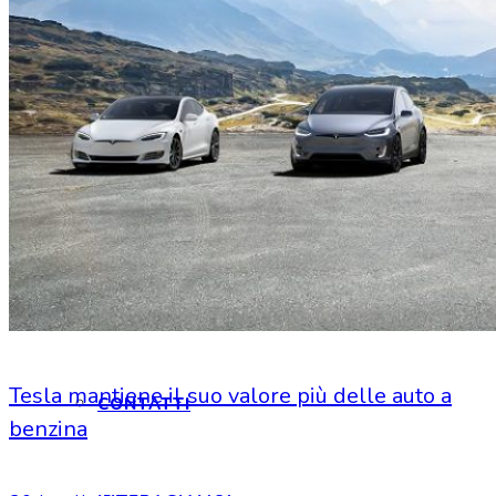
HOME
CHI SIAMO
CHI SIAMO
Tesla mantiene il suo valore più delle auto a
CONTATTI
benzina