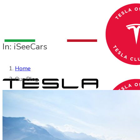
In: iSeeCars
Home
Our Blog