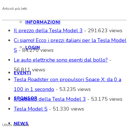
Articoli più letti
INFORMAZIONI
Il prezzo della Tesla Model 3
- 291.623 views
Ci siamo! Ecco i prezzi italiani per la Tesla Model
LOGIN
S
- 84.270 views
Le auto elettriche sono esenti dal bollo?
-
56.811 views
EVENTI
Tesla Roadster con propulsori Space X: da 0 a
100 in 1 secondo
- 53.235 views
SPONSOR
Il debutto della Tesla Model 3
- 53.175 views
Tesla Model S
- 51.330 views
NEWS
Ultimi commenti