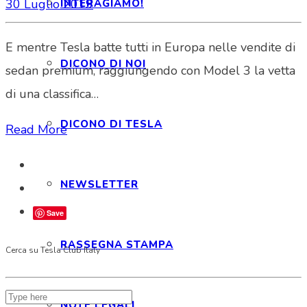
30 Luglio 2019
INTERAGIAMO!
E mentre Tesla batte tutti in Europa nelle vendite di
DICONO DI NOI
sedan premium, raggiungendo con Model 3 la vetta
di una classifica…
DICONO DI TESLA
Read More
NEWSLETTER
Save
RASSEGNA STAMPA
Cerca su Tesla Club Italy
NOTE LEGALI