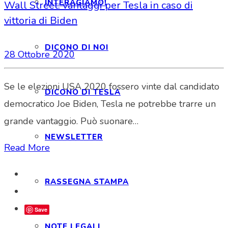
INTERAGIAMO!
Wall Street: vantaggi per Tesla in caso di
vittoria di Biden
DICONO DI NOI
28 Ottobre 2020
Se le elezioni USA 2020 fossero vinte dal candidato
DICONO DI TESLA
democratico Joe Biden, Tesla ne potrebbe trarre un
grande vantaggio. Può suonare…
NEWSLETTER
Read More
RASSEGNA STAMPA
Save
NOTE LEGALI