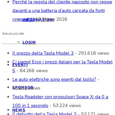
Perché la regola del cliente nascosto non regge
davanti a una batteria d’auto caricata da fonti
rinnovabili
17 Marzo 2026
INFORMAZIONI
Articoli più letti
LOGIN
Il prezzo della Tesla Model 3
- 291.618 views
Ci siamo! Ecco i prezzi italiani per la Tesla Model
EVENTI
S
- 84.266 views
Le auto elettriche sono esenti dal bollo?
-
SPONSOR
56.802 views
Tesla Roadster con propulsori Space X: da 0 a
100 in 1 secondo
- 53.224 views
NEWS
Il debutto della Tesla Model 3
- 53.171 views