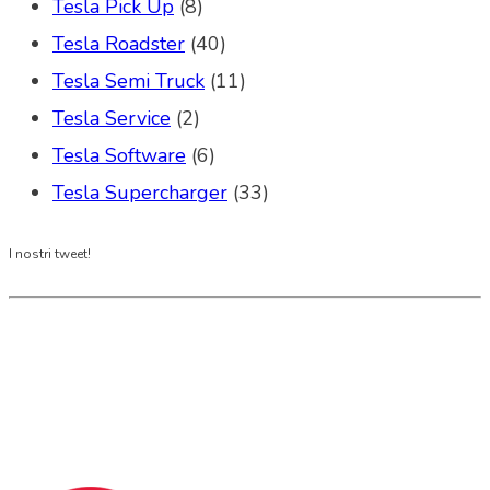
Tesla Pick Up
(8)
Tesla Roadster
(40)
Tesla Semi Truck
(11)
Tesla Service
(2)
Tesla Software
(6)
Tesla Supercharger
(33)
I nostri tweet!
Tesla Club Italy is the first Tesla club in Italy
and OFFICIAL PARTNER OF THE TESLA OWNERS
CLUB PROGRAM.
Codice Fiscale: 04093090241