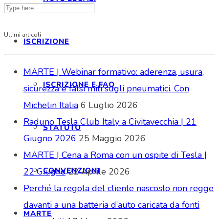
Ultimi articoli
ISCRIZIONE
MARTE | Webinar formativo: aderenza, usura,
ISCRIZIONE E FAQ
sicurezza e falsi miti sugli pneumatici. Con
Michelin Italia
6 Luglio 2026
Raduno Tesla Club Italy a Civitavecchia | 21
STATUTO
Giugno 2026
25 Maggio 2026
MARTE | Cena a Roma con un ospite di Tesla |
CONVENZIONI
22 Giugno
22 Aprile 2026
Perché la regola del cliente nascosto non regge
davanti a una batteria d’auto caricata da fonti
MARTE