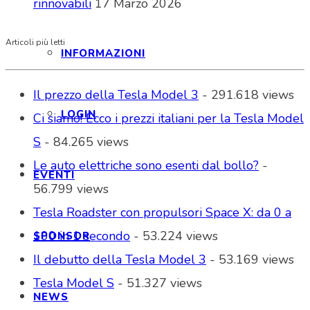
rinnovabili
17 Marzo 2026
Articoli più letti
INFORMAZIONI
Il prezzo della Tesla Model 3
- 291.618 views
LOGIN
Ci siamo! Ecco i prezzi italiani per la Tesla Model
S
- 84.265 views
Le auto elettriche sono esenti dal bollo?
-
EVENTI
56.799 views
Tesla Roadster con propulsori Space X: da 0 a
100 in 1 secondo
- 53.224 views
SPONSOR
Il debutto della Tesla Model 3
- 53.169 views
Tesla Model S
- 51.327 views
NEWS