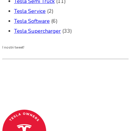
Tesla Semi Truck
(11)
Tesla Service
(2)
Tesla Software
(6)
Tesla Supercharger
(33)
I nostri tweet!
Tesla Club Italy is the first Tesla club in Italy
and OFFICIAL PARTNER OF THE TESLA OWNERS
CLUB PROGRAM.
Codice Fiscale: 04093090241