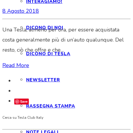
INTERAGIAMO!
8 Agosto 2018
DICONO DI NOI
Una Tesla, almeno per ora, per essere acquistata
costa generalmente più di un’auto qualunque. Del
resto, ciò che offre e che…
DICONO DI TESLA
Read More
NEWSLETTER
Save
RASSEGNA STAMPA
Cerca su Tesla Club Italy
NOTE LEGALI