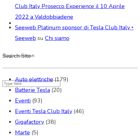
Club Italy Prosecco Experience il 10 Aprile
2022 a Valdobbiadene
Seeweb Platinum sponsor di Tesla Club Italy ‣
Seeweb
su
Chi siamo
Search Site
Sfoglia i contenuti
Auto elettriche
(179)
Batterie Tesla
(20)
Eventi
(93)
Eventi Tesla Club Italy
(46)
Gigafactory
(38)
Marte
(5)