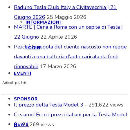
Raduno Tesla Club Italy a Civitavecchia | 21
Giugno 2026
25 Maggio 2026
INFORMAZIONI
MARTE | Cena a Roma con un ospite di Tesla |
22 Giugno
22 Aprile 2026
Perché la regola del cliente nascosto non regge
LOGIN
davanti a una batteria d’auto caricata da fonti
rinnovabili
17 Marzo 2026
EVENTI
Articoli più letti
SPONSOR
Il prezzo della Tesla Model 3
- 291.622 views
Ci siamo! Ecco i prezzi italiani per la Tesla Model
S
- 84.269 views
NEWS