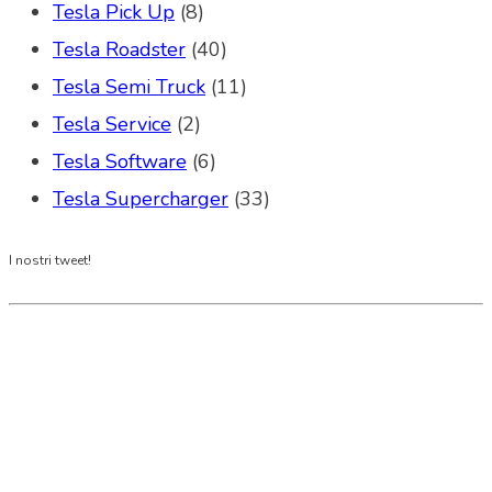
Tesla Pick Up
(8)
Tesla Roadster
(40)
Tesla Semi Truck
(11)
Tesla Service
(2)
Tesla Software
(6)
Tesla Supercharger
(33)
I nostri tweet!
Tesla Club Italy is the first Tesla club in Italy
and OFFICIAL PARTNER OF THE TESLA OWNERS
CLUB PROGRAM.
Codice Fiscale: 04093090241