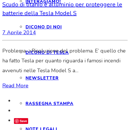
INTERAGIAMO!
Scudo di titanio e alluminio per proteggere le
batterie della Tesla Model S
DICONO DI NOI
7 Aprile 2014
Problema–>Risoluzione del problema. E’ quello che
DICONO DI TESLA
ha fatto Tesla per quanto riguarda i famosi incendi
avvenuti nelle Tesla Model S a…
NEWSLETTER
Read More
RASSEGNA STAMPA
Save
NOTE LEGALI