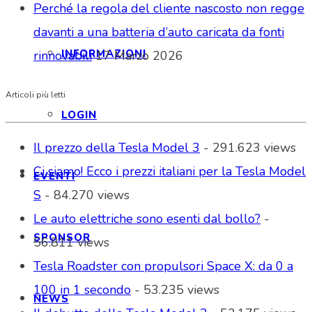
Perché la regola del cliente nascosto non regge
davanti a una batteria d’auto caricata da fonti
INFORMAZIONI
rinnovabili
17 Marzo 2026
Articoli più letti
LOGIN
Il prezzo della Tesla Model 3
- 291.623 views
Ci siamo! Ecco i prezzi italiani per la Tesla Model
EVENTI
S
- 84.270 views
Le auto elettriche sono esenti dal bollo?
-
SPONSOR
56.811 views
Tesla Roadster con propulsori Space X: da 0 a
100 in 1 secondo
- 53.235 views
NEWS