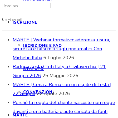
Ultimi articoli
ISCRIZIONE
MARTE | Webinar formativo: aderenza, usura,
ISCRIZIONE E FAQ
sicurezza e falsi miti sugli pneumatici. Con
Michelin Italia
6 Luglio 2026
Raduno Tesla Club Italy a Civitavecchia | 21
STATUTO
Giugno 2026
25 Maggio 2026
MARTE | Cena a Roma con un ospite di Tesla |
CONVENZIONI
22 Giugno
22 Aprile 2026
Perché la regola del cliente nascosto non regge
davanti a una batteria d’auto caricata da fonti
MARTE