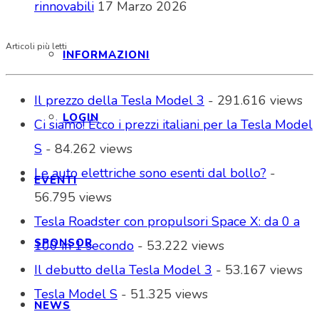
rinnovabili
17 Marzo 2026
Articoli più letti
INFORMAZIONI
Il prezzo della Tesla Model 3
- 291.616 views
LOGIN
Ci siamo! Ecco i prezzi italiani per la Tesla Model
S
- 84.262 views
Le auto elettriche sono esenti dal bollo?
-
EVENTI
56.795 views
Tesla Roadster con propulsori Space X: da 0 a
SPONSOR
100 in 1 secondo
- 53.222 views
Il debutto della Tesla Model 3
- 53.167 views
Tesla Model S
- 51.325 views
NEWS