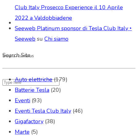
Club Italy Prosecco Experience il 10 Aprile
2022 a Valdobbiadene
Seeweb Platinum sponsor di Tesla Club Italy ‣
Seeweb
su
Chi siamo
Search Site
Sfoglia i contenuti
Auto elettriche
(179)
Batterie Tesla
(20)
Eventi
(93)
Eventi Tesla Club Italy
(46)
Gigafactory
(38)
Marte
(5)