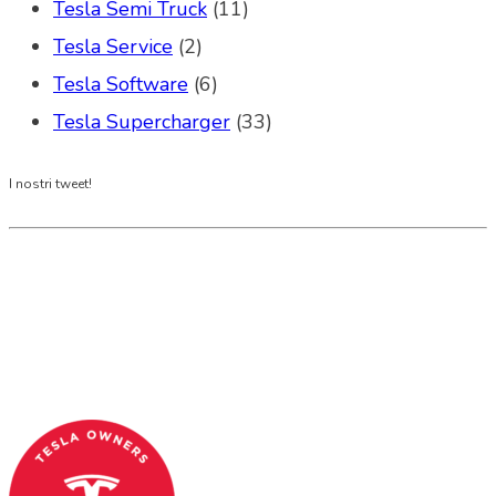
Tesla Semi Truck
(11)
Tesla Service
(2)
Tesla Software
(6)
Tesla Supercharger
(33)
I nostri tweet!
Tesla Club Italy is the first Tesla club in Italy
and OFFICIAL PARTNER OF THE TESLA OWNERS
CLUB PROGRAM.
Codice Fiscale: 04093090241