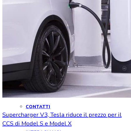
HOME
CHI SIAMO
CHI SIAMO
CONTATTI
Supercharger V3, Tesla riduce il prezzo per il
CCS di Model S e Model X