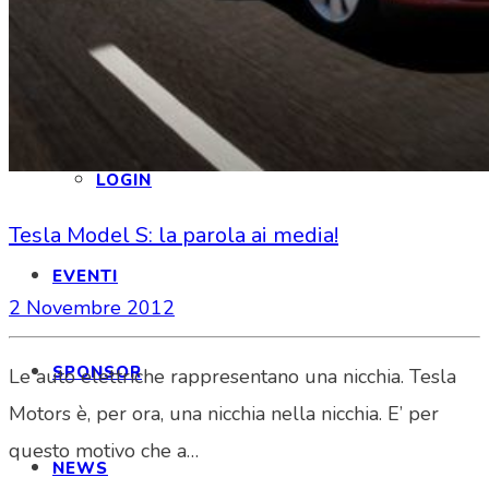
INFORMAZIONI
LOGIN
Tesla Model S: la parola ai media!
EVENTI
2 Novembre 2012
SPONSOR
Le auto elettriche rappresentano una nicchia. Tesla
Motors è, per ora, una nicchia nella nicchia. E’ per
questo motivo che a…
NEWS