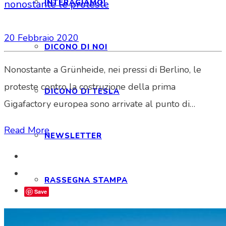
INTERAGIAMO!
nonostante le proteste
20 Febbraio 2020
DICONO DI NOI
Nonostante a Grünheide, nei pressi di Berlino, le
proteste contro la costruzione della prima
DICONO DI TESLA
Gigafactory europea sono arrivate al punto di…
Read More
NEWSLETTER
RASSEGNA STAMPA
Save
NOTE LEGALI