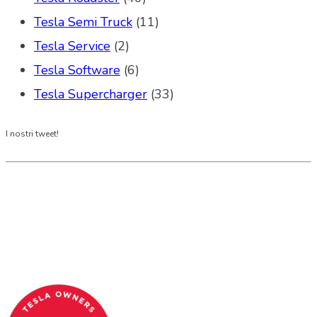
Tesla Semi Truck
(11)
Tesla Service
(2)
Tesla Software
(6)
Tesla Supercharger
(33)
I nostri tweet!
Tesla Club Italy is the first Tesla club in Italy
and OFFICIAL PARTNER OF THE TESLA OWNERS
CLUB PROGRAM.
Codice Fiscale: 04093090241