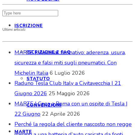
ISCRIZIONE
Ultimi articoli
MARTE | Webinar formativo: aderenza, usura,
ISCRIZIONE E FAQ
sicurezza e falsi miti sugli pneumatici. Con
Michelin Italia
6 Luglio 2026
STATUTO
Raduno Tesla Club Italy a Civitavecchia | 21
Giugno 2026
25 Maggio 2026
MARTE | Cena a Roma con un ospite di Tesla |
CONVENZIONI
22 Giugno
22 Aprile 2026
Perché la regola del cliente nascosto non regge
MARTE
davanti a una batteria d’auto caricata da fonti