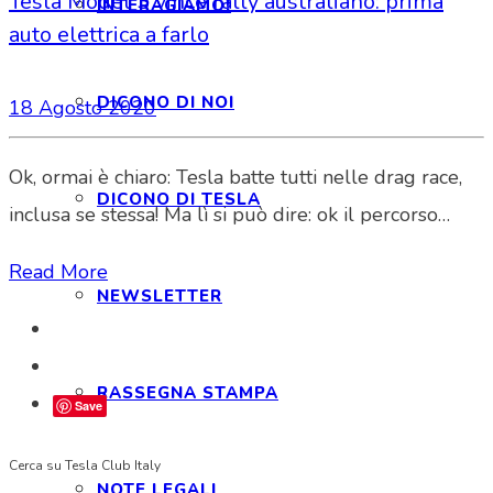
Tesla Model 3 vince rally australiano: prima
INTERAGIAMO!
auto elettrica a farlo
DICONO DI NOI
18 Agosto 2020
Ok, ormai è chiaro: Tesla batte tutti nelle drag race,
DICONO DI TESLA
inclusa se stessa! Ma lì si può dire: ok il percorso…
Read More
NEWSLETTER
RASSEGNA STAMPA
Save
Cerca su Tesla Club Italy
NOTE LEGALI