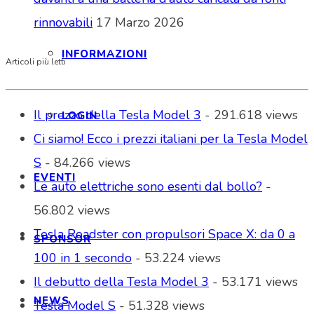
rinnovabili
17 Marzo 2026
INFORMAZIONI
Articoli più letti
Il prezzo della Tesla Model 3
- 291.618 views
LOGIN
Ci siamo! Ecco i prezzi italiani per la Tesla Model
S
- 84.266 views
EVENTI
Le auto elettriche sono esenti dal bollo?
-
56.802 views
Tesla Roadster con propulsori Space X: da 0 a
SPONSOR
100 in 1 secondo
- 53.224 views
Il debutto della Tesla Model 3
- 53.171 views
NEWS
Tesla Model S
- 51.328 views