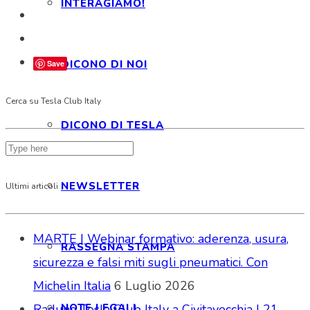
INTERAGIAMO!
DICONO DI NOI
Save
Cerca su Tesla Club Italy
DICONO DI TESLA
NEWSLETTER
Ultimi articoli
MARTE | Webinar formativo: aderenza, usura,
RASSEGNA STAMPA
sicurezza e falsi miti sugli pneumatici. Con
Michelin Italia
6 Luglio 2026
NOTE LEGALI
Raduno Tesla Club Italy a Civitavecchia | 21