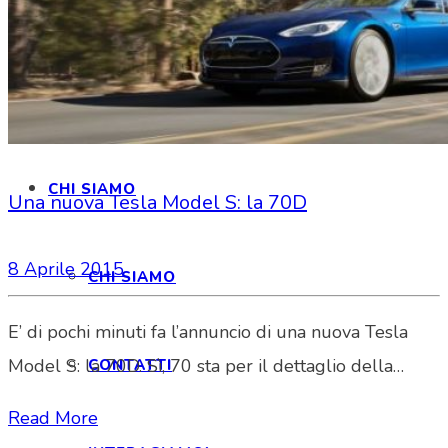
HOME
CHI SIAMO
Una nuova Tesla Model S: la 70D
8 Aprile 2015
CHI SIAMO
E’ di pochi minuti fa l’annuncio di una nuova Tesla
Model S: la 70D. Sì, 70 sta per il dettaglio della…
CONTATTI
Read More