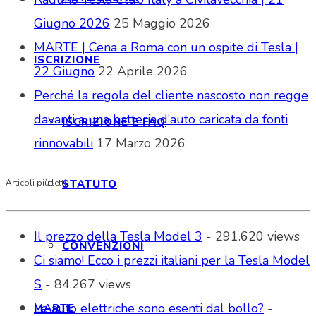
Giugno 2026
25 Maggio 2026
MARTE | Cena a Roma con un ospite di Tesla |
ISCRIZIONE
22 Giugno
22 Aprile 2026
Perché la regola del cliente nascosto non regge
davanti a una batteria d’auto caricata da fonti
ISCRIZIONE E FAQ
rinnovabili
17 Marzo 2026
STATUTO
Articoli più letti
Il prezzo della Tesla Model 3
- 291.620 views
CONVENZIONI
Ci siamo! Ecco i prezzi italiani per la Tesla Model
S
- 84.267 views
Le auto elettriche sono esenti dal bollo?
-
MARTE