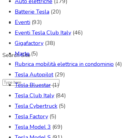
Auto elettriche
(179)
Batterie Tesla
(20)
Eventi
(93)
Eventi Tesla Club Italy
(46)
Gigafactory
(38)
Marte
(5)
Search Site
Rubrica mobilità elettrica in condominio
(4)
Tesla Autopilot
(29)
Tesla Bluestar
(1)
Tesla Club Italy
(84)
Tesla Cybertruck
(5)
Tesla Factory
(5)
Tesla Model 3
(69)
Tesla Model S
(91)