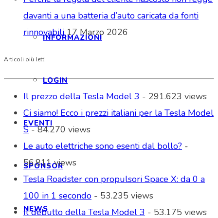
davanti a una batteria d’auto caricata da fonti
rinnovabili
17 Marzo 2026
INFORMAZIONI
Articoli più letti
LOGIN
Il prezzo della Tesla Model 3
- 291.623 views
Ci siamo! Ecco i prezzi italiani per la Tesla Model
EVENTI
S
- 84.270 views
Le auto elettriche sono esenti dal bollo?
-
56.811 views
SPONSOR
Tesla Roadster con propulsori Space X: da 0 a
100 in 1 secondo
- 53.235 views
NEWS
Il debutto della Tesla Model 3
- 53.175 views