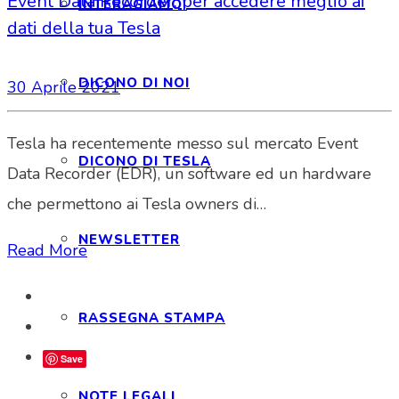
Event Data Recorder, per accedere meglio ai
INTERAGIAMO!
dati della tua Tesla
DICONO DI NOI
30 Aprile 2021
Tesla ha recentemente messo sul mercato Event
DICONO DI TESLA
Data Recorder (EDR), un software ed un hardware
che permettono ai Tesla owners di…
NEWSLETTER
Read More
RASSEGNA STAMPA
Save
NOTE LEGALI