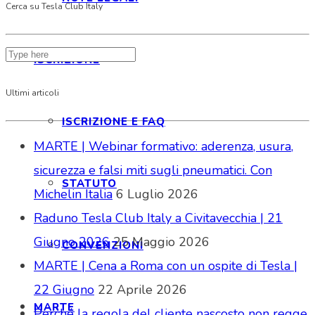
Cerca su Tesla Club Italy
ISCRIZIONE
Ultimi articoli
ISCRIZIONE E FAQ
MARTE | Webinar formativo: aderenza, usura,
sicurezza e falsi miti sugli pneumatici. Con
STATUTO
Michelin Italia
6 Luglio 2026
Raduno Tesla Club Italy a Civitavecchia | 21
Giugno 2026
25 Maggio 2026
CONVENZIONI
MARTE | Cena a Roma con un ospite di Tesla |
22 Giugno
22 Aprile 2026
MARTE
Perché la regola del cliente nascosto non regge