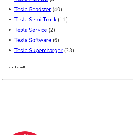
Tesla Roadster
(40)
Tesla Semi Truck
(11)
Tesla Service
(2)
Tesla Software
(6)
Tesla Supercharger
(33)
I nostri tweet!
Tesla Club Italy is the first Tesla club in Italy
and OFFICIAL PARTNER OF THE TESLA OWNERS
CLUB PROGRAM.
Codice Fiscale: 04093090241