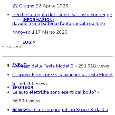
22 Giugno
22 Aprile 2026
Perché la regola del cliente nascosto non regge
INFORMAZIONI
davanti a una batteria d’auto caricata da fonti
rinnovabili
17 Marzo 2026
LOGIN
Articoli più letti
EVENTI
Il prezzo della Tesla Model 3
- 291.618 views
Ci siamo! Ecco i prezzi italiani per la Tesla Model
S
- 84.265 views
SPONSOR
Le auto elettriche sono esenti dal bollo?
-
56.800 views
Tesla Roadster con propulsori Space X: da 0 a
NEWS