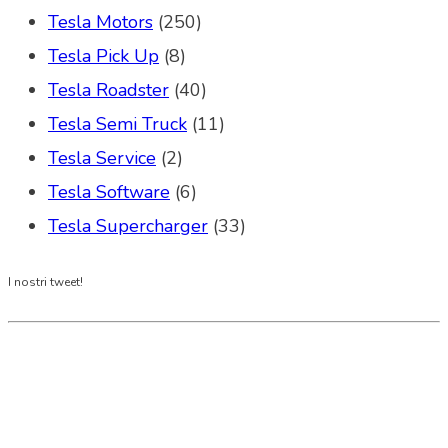
Tesla Motors
(250)
Tesla Pick Up
(8)
Tesla Roadster
(40)
Tesla Semi Truck
(11)
Tesla Service
(2)
Tesla Software
(6)
Tesla Supercharger
(33)
I nostri tweet!
Tesla Club Italy is the first Tesla club in Italy
and OFFICIAL PARTNER OF THE TESLA OWNERS
CLUB PROGRAM.