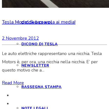
INTERAGIAMO!
Tesla Model S: la parola ai media!
DICONO DI NOI
2 Novembre 2012
DICONO DI TESLA
Le auto elettriche rappresentano una nicchia. Tesla
Motors è, per ora, una nicchia nella nicchia. E’ per
NEWSLETTER
questo motivo che a…
Read More
RASSEGNA STAMPA
NOTE LEGALI