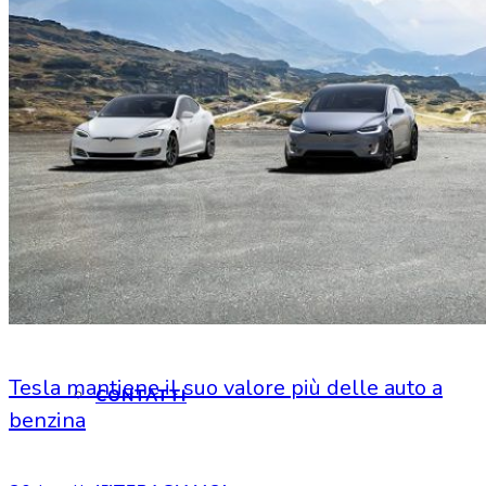
HOME
CHI SIAMO
CHI SIAMO
Tesla mantiene il suo valore più delle auto a
CONTATTI
benzina