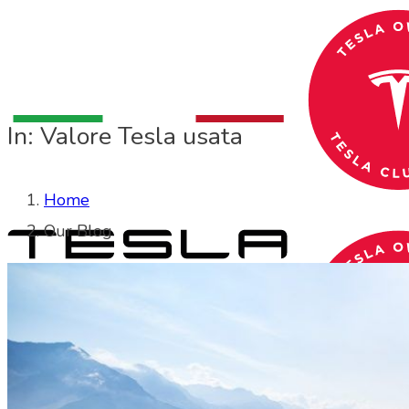
In: Valore Tesla usata
Home
Our Blog