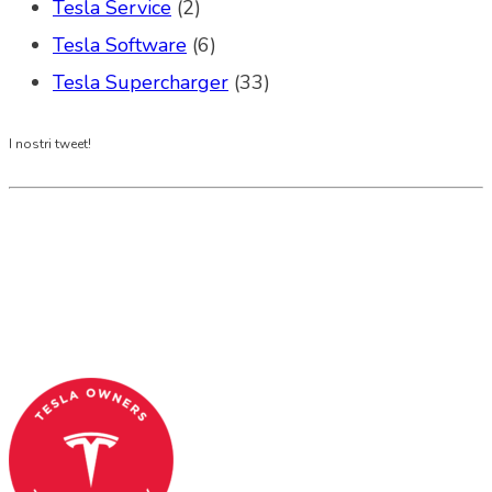
Tesla Service
(2)
Tesla Software
(6)
Tesla Supercharger
(33)
I nostri tweet!
Tesla Club Italy is the first Tesla club in Italy
and OFFICIAL PARTNER OF THE TESLA OWNERS
CLUB PROGRAM.
Codice Fiscale: 04093090241