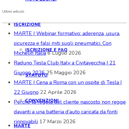
Ultimi articoli
ISCRIZIONE
MARTE | Webinar formativo: aderenza, usura,
sicurezza e falsi miti sugli pneumatici. Con
ISCRIZIONE E FAQ
Michelin Italia
6 Luglio 2026
Raduno Tesla Club Italy a Civitavecchia | 21
Giugno 2026
25 Maggio 2026
STATUTO
MARTE | Cena a Roma con un ospite di Tesla |
22 Giugno
22 Aprile 2026
CONVENZIONI
Perché la regola del cliente nascosto non regge
davanti a una batteria d’auto caricata da fonti
rinnovabili
17 Marzo 2026
MARTE