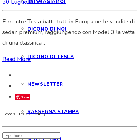
30 Luglio 2019
INTERAGIAMO!
E mentre Tesla batte tutti in Europa nelle vendite di
DICONO DI NOI
sedan premium, raggiungendo con Model 3 la vetta
di una classifica…
DICONO DI TESLA
Read More
NEWSLETTER
Save
RASSEGNA STAMPA
Cerca su Tesla Club Italy
NOTE LEGALI