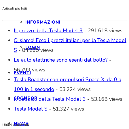
Articoli più letti
INFORMAZIONI
Il prezzo della Tesla Model 3
- 291.618 views
Ci siamo! Ecco i prezzi italiani per la Tesla Model
LOGIN
S
- 84.265 views
Le auto elettriche sono esenti dal bollo?
-
56.799 views
EVENTI
Tesla Roadster con propulsori Space X: da 0 a
100 in 1 secondo
- 53.224 views
SPONSOR
Il debutto della Tesla Model 3
- 53.168 views
Tesla Model S
- 51.327 views
NEWS
Ultimi commenti