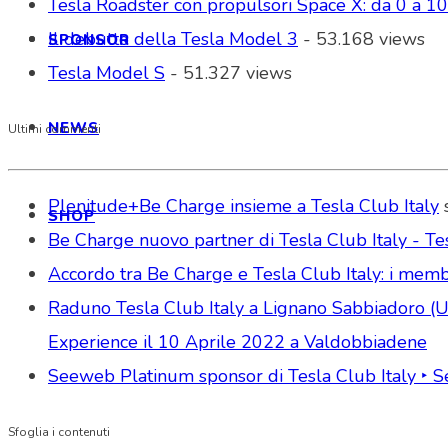
Tesla Roadster con propulsori Space X: da 0 a 1
Il debutto della Tesla Model 3
- 53.168 views
SPONSOR
Tesla Model S
- 51.327 views
NEWS
Ultimi commenti
Plenitude+Be Charge insieme a Tesla Club Italy
SHOP
Be Charge nuovo partner di Tesla Club Italy - Tes
Accordo tra Be Charge e Tesla Club Italy: i memb
Raduno Tesla Club Italy a Lignano Sabbiadoro (Udi
Experience il 10 Aprile 2022 a Valdobbiadene
Seeweb Platinum sponsor di Tesla Club Italy ‣ 
Sfoglia i contenuti