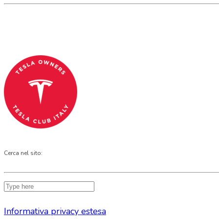
Tesla Club Italy is the first Tesla club in Ital
Codice Fiscale: 04093090241
Cerca nel sito:
Informativa privacy estesa