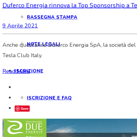
Duferco Energia rinnova la Top Sponsorship a Te
RASSEGNA STAMPA
9 Aprile 2021
NOTE LEGALI
Anche quest’anno Duferco Energia SpA, la società del G
Tesla Club Italy.
Read More
ISCRIZIONE
ISCRIZIONE E FAQ
Save
STATUTO