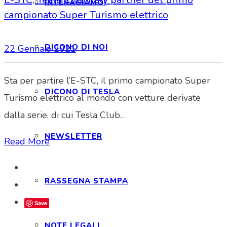
INTERAGIAMO!
campionato Super Turismo elettrico
DICONO DI NOI
22 Gennaio 2021
Sta per partire l’E-STC, il primo campionato Super
DICONO DI TESLA
Turismo elettrico al mondo con vetture derivate
dalla serie, di cui Tesla Club…
NEWSLETTER
Read More
RASSEGNA STAMPA
Save
NOTE LEGALI