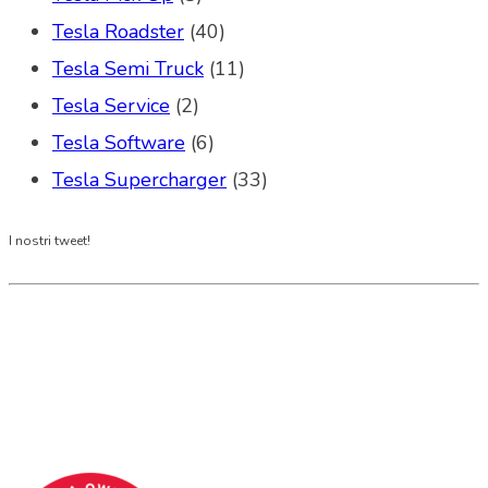
Tesla Roadster
(40)
Tesla Semi Truck
(11)
Tesla Service
(2)
Tesla Software
(6)
Tesla Supercharger
(33)
I nostri tweet!
Tesla Club Italy is the first Tesla club in Italy
and OFFICIAL PARTNER OF THE TESLA OWNERS
CLUB PROGRAM.
Codice Fiscale: 04093090241