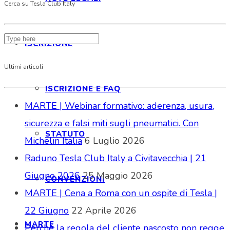
Cerca su Tesla Club Italy
ISCRIZIONE
Ultimi articoli
ISCRIZIONE E FAQ
MARTE | Webinar formativo: aderenza, usura,
sicurezza e falsi miti sugli pneumatici. Con
STATUTO
Michelin Italia
6 Luglio 2026
Raduno Tesla Club Italy a Civitavecchia | 21
Giugno 2026
25 Maggio 2026
CONVENZIONI
MARTE | Cena a Roma con un ospite di Tesla |
22 Giugno
22 Aprile 2026
MARTE
Perché la regola del cliente nascosto non regge