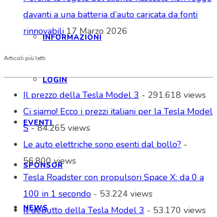
davanti a una batteria d’auto caricata da fonti
rinnovabili
17 Marzo 2026
INFORMAZIONI
Articoli più letti
LOGIN
Il prezzo della Tesla Model 3
- 291.618 views
Ci siamo! Ecco i prezzi italiani per la Tesla Model
EVENTI
S
- 84.265 views
Le auto elettriche sono esenti dal bollo?
-
56.800 views
SPONSOR
Tesla Roadster con propulsori Space X: da 0 a
100 in 1 secondo
- 53.224 views
NEWS
Il debutto della Tesla Model 3
- 53.170 views