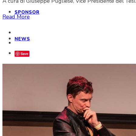
A cura di Giuseppe Pugliese, Vice Presidente del Tesla
SPONSOR
Read More
NEWS
Save
SHOP