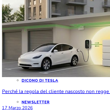
CONTATTI
INTERAGIAMO!
DICONO DI NOI
DICONO DI TESLA
Perché la regola del cliente nascosto non regge d
NEWSLETTER
17 Marzo 2026