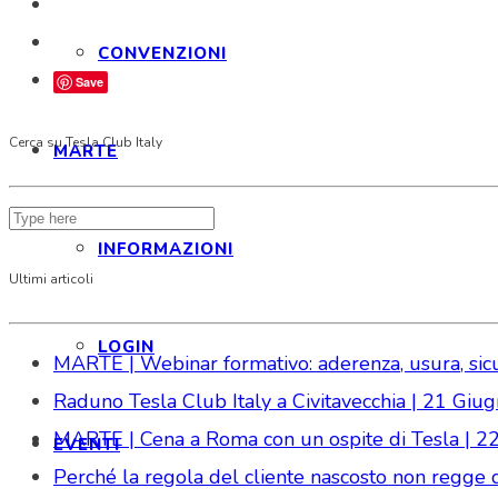
CONVENZIONI
Save
Cerca su Tesla Club Italy
MARTE
INFORMAZIONI
Ultimi articoli
LOGIN
MARTE | Webinar formativo: aderenza, usura, sicure
Raduno Tesla Club Italy a Civitavecchia | 21 Gi
MARTE | Cena a Roma con un ospite di Tesla | 2
EVENTI
Perché la regola del cliente nascosto non regge da