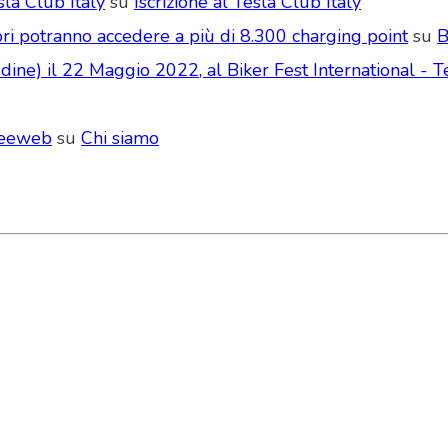
la Club Italy
su
Iscrizione al Tesla Club Italy
ri potranno accedere a più di 8.300 charging point
su
B
ne) il 22 Maggio 2022, al Biker Fest International - Te
Seeweb
su
Chi siamo