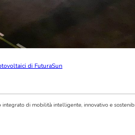
otovoltaici di FuturaSun
egrato di mobilità intelligente, innovativo e sostenibile