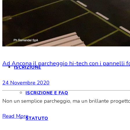
RASSEGNA STAMPA
NOTE LEGALI
Ad Ancona il parcheggio hi-tech con i pannelli f
ISCRIZIONE
24 Novembre 2020
ISCRIZIONE E FAQ
Non un semplice parcheggio, ma un brillante progetto int
Read More
STATUTO