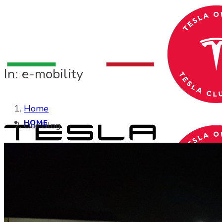
In: e-mobility
Home
HOME
Our Blog
CHI SIAMO
CHI SIAMO
Search Site