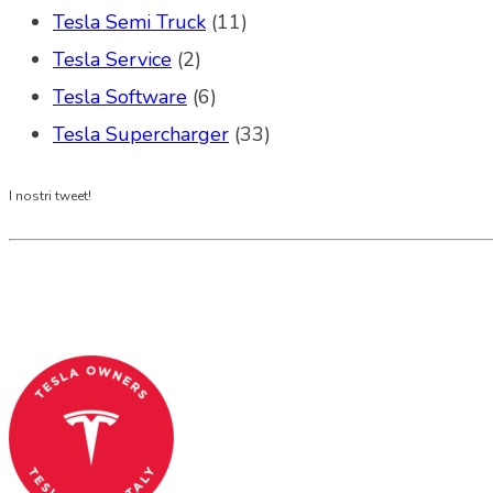
Tesla Semi Truck
(11)
Tesla Service
(2)
Tesla Software
(6)
Tesla Supercharger
(33)
I nostri tweet!
Tesla Club Italy is the first Tesla club in Ital
Codice Fiscale: 04093090241